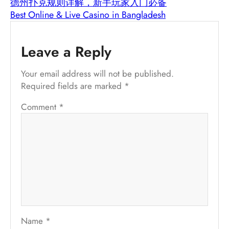
德州扑克规则详解，新手玩家入门必备
Best Online & Live Casino in Bangladesh
Leave a Reply
Your email address will not be published.
Required fields are marked
*
Comment
*
Name
*