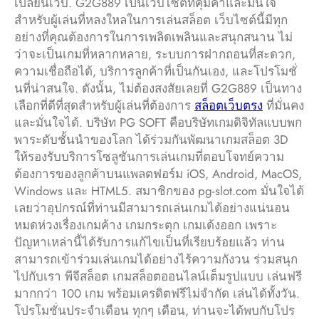
เปลี่ยนเว็บ. G2G889 เป็นเว็บไซต์ที่คุ้มค่าและมั่นใจ
สำหรับผู้เล่นที่หลงใหลในการเล่นสล็อต เว็บไซต์นี้มีทุก
อย่างที่คุณต้องการในการเพลิดเพลินและสนุกสนาน ไม่
ว่าจะเป็นเกมที่หลากหลาย, ระบบการฝากถอนที่สะดวก,
ความเชื่อถือได้, บริการลูกค้าที่เป็นกันเอง, และโปรโมชั่
นที่น่าสนใจ. ดังนั้น, ไม่ต้องสงสัยเลยที่ G2G889 เป็นทาง
เลือกที่ดีที่สุดสำหรับผู้เล่นที่ต้องการ
สล็อตเว็บตรง
ที่มั่นคง
และมั่นใจได้. บริษัท PG SOFT คือบริษัทเกมดิจิทัลแบบพก
พาระดับชั้นนำของโลก ได้ร่วมกันพัฒนาเกมสล็อต 3D
ให้รองรับบริการโซลูชันการเล่นเกมที่ตอบโจทย์ความ
ต้องการของลูกค้าบนแพลตฟอร์ม iOS, Android, MacOS,
Windows และ HTML5. สมาชิกของ pg-slot.com มั่นใจได้
เลยว่าอุปกรณ์ที่ท่านมีสามารถเล่นเกมได้อย่างแน่นอน
หมดห่วงเรื่องเกมค้าง เกมกระตุก เกมเด้งออก เพราะ
ปัญหาเหล่านี้ได้รับการแก้ไขเป็นที่เรียบร้อยแล้ว ท่าน
สามารถเข้าร่วมเล่นเกมได้อย่างไร้ความกังวน ร่วมสนุก
ไปกับเรา พีจีสล็อต เกมสล็อตออนไลน์เต็มรูปแบบ เล่นฟรี
มากกว่า 100 เกม พร้อมเครดิตฟรีไม่จำกัด เล่นได้ทั้งวัน.
โปรโมชั่นประจำเดือน ทุกๆ เดือน, ท่านจะได้พบกับโปร