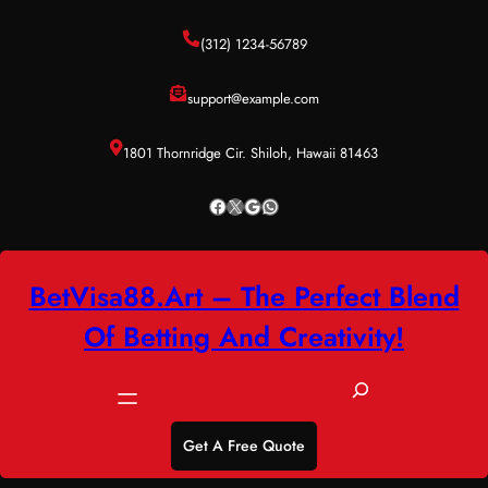
Skip
to
(312) 1234-56789
content
support@example.com
1801 Thornridge Cir. Shiloh, Hawaii 81463
Facebook
X
Google
WhatsApp
BetVisa88.Art – The Perfect Blend
Of Betting And Creativity!
S
e
a
Get A Free Quote
r