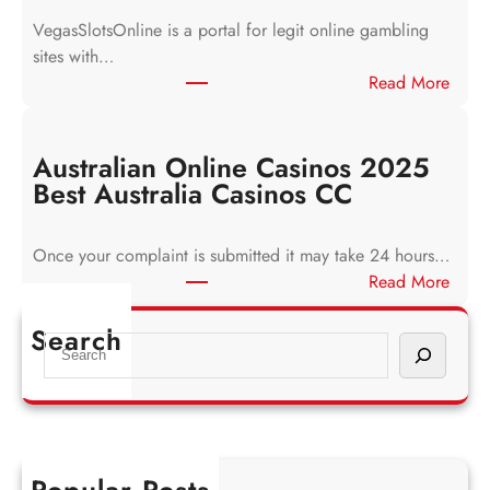
VegasSlotsOnline is a portal for legit online gambling
sites with…
:
Read More
B
e
s
Australian Online Casinos 2025
t
Best Australia Casinos CC
O
n
Once your complaint is submitted it may take 24 hours…
l
:
Read More
i
A
n
u
Search
e
S
s
C
e
t
a
a
r
s
r
a
i
c
l
n
h